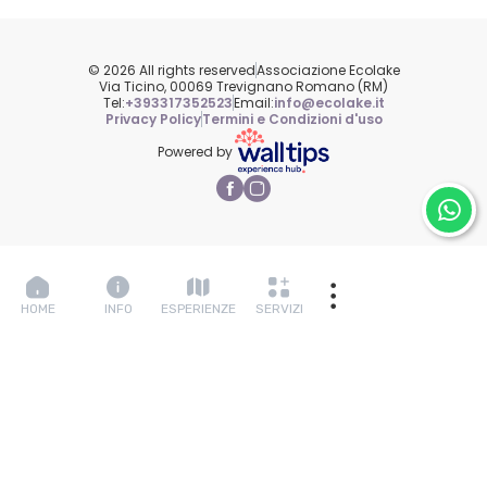
© 2026 All rights reserved
Associazione Ecolake
Via Ticino, 00069 Trevignano Romano (RM)
Tel:
+393317352523
Email:
info@ecolake.it
Privacy Policy
Termini e Condizioni d'uso
Powered by
Acquista
60 € a persona
HOME
INFO
ESPERIENZE
SERVIZI