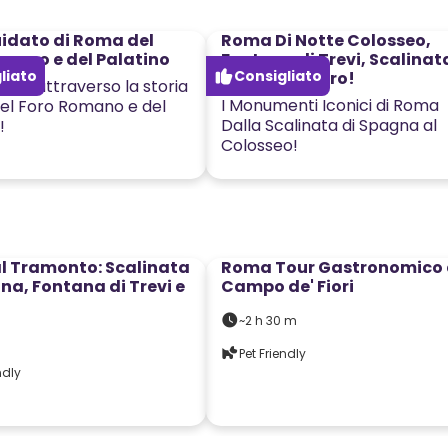
idato di Roma del
Roma Di Notte Colosseo,
mano e del Palatino
Fontana di Trevi, Scalinat
liato
Consigliato
Spagna e Altro!
ata attraverso la storia
I Monumenti Iconici di Roma
del Foro Romano e del
Dalla Scalinata di Spagna al
!
Colosseo!
59
€
l Tramonto: Scalinata
Roma Tour Gastronomico
na, Fontana di Trevi e
Campo de' Fiori
~2 h 30 m
Pet Friendly
ndly