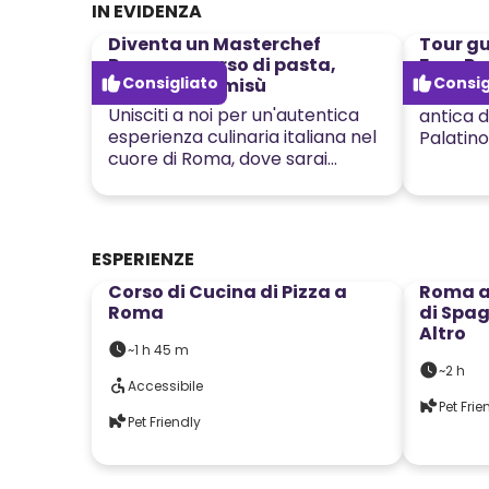
IN EVIDENZA
Diventa un Masterchef
Tour gu
Romano; corso di pasta,
Foro Ro
Consigliato
Consig
ravioli e tiramisù
Passeggi
Unisciti a noi per un'autentica
antica 
esperienza culinaria italiana nel
Palatino
cuore di Roma, dove sarai
guidato da uno chef italiano
nell'arte di creare piatti
tradizionali!
ESPERIENZE
57
€
Corso di Cucina di Pizza a
Roma a
Roma
di Spag
Altro
~1 h 45 m
~2 h
Accessibile
Pet Frie
Pet Friendly