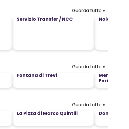
Guarda tutte »
Servizio Transfer / NCC
Noleggio Bic
Guarda tutte »
Fontana di Trevi
Mercati di 
Fori Imperial
Guarda tutte »
La Pizza di Marco Quintili
Domus Vini