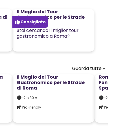
Il Meglio del Tour
a di
Gastronomico per le Strade
Consigliato
di Roma
Stai cercando il miglior tour
gastronomico a Roma?
99
€
Guarda tutte »
49
€
 a
Il Meglio del Tour
Roma Di Not
Gastronomico per le Strade
Fontana di T
di Roma
Spagna e Al
~2 h 30 m
~2 h
Pet Friendly
Pet Friendly