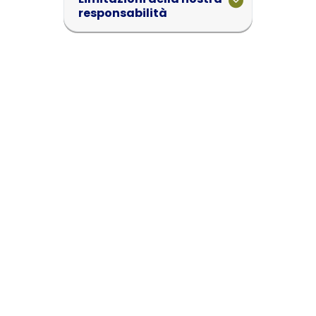
responsabilità
Reclami e controversie
Clausola finale
© Walltips 2026